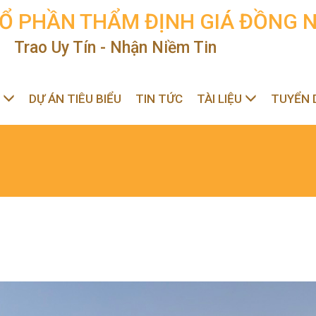
Ổ PHẦN THẨM ĐỊNH GIÁ ĐỒNG N
Trao Uy Tín - Nhận Niềm Tin
C
DỰ ÁN TIÊU BIỂU
TIN TỨC
TÀI LIỆU
TUYỂN 