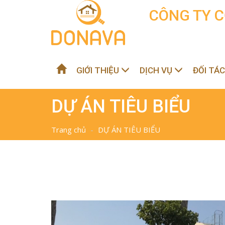
CÔNG TY C
GIỚI THIỆU
DỊCH VỤ
ĐỐI TÁ
DỰ ÁN TIÊU BIỂU
Trang chủ
DỰ ÁN TIÊU BIỂU