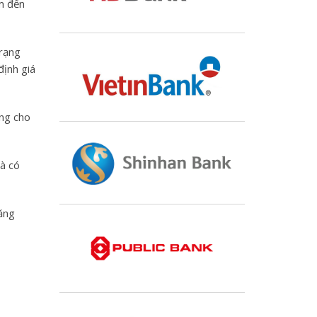
âm đến
trạng
định giá
ụng cho
là có
năng