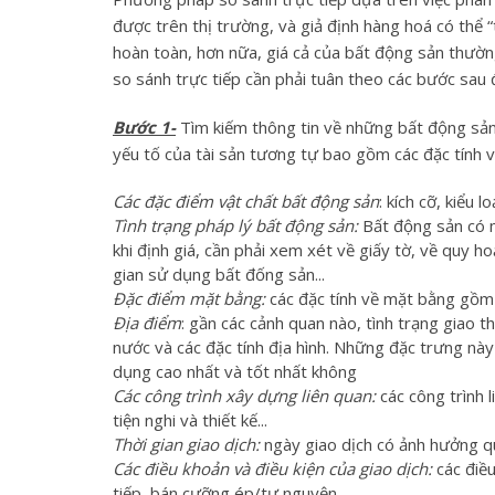
được trên thị trường, và giả định hàng hoá có thể 
hoàn toàn, hơn nữa, giá cả của bất động sản thường
so sánh trực tiếp cần phải tuân theo các bước sau 
Bước 1-
Tìm kiếm thông tin về những bất động sản 
yếu tố của tài sản tương tự bao gồm các đặc tính về
Các đặc điểm vật chất bất động sản
: kích cỡ, kiểu l
Tình trạng pháp lý bất động sản:
Bất động sản có mứ
khi định giá, cần phải xem xét về giấy tờ, về quy ho
gian sử dụng bất đống sản...
Đặc điểm mặt bằng:
các đặc tính về mặt bằng gồm k
Địa điểm
: gần các cảnh quan nào, tình trạng giao t
nước và các đặc tính địa hình. Những đặc trưng này 
dụng cao nhất và tốt nhất không
Các công trình xây dựng liên quan:
các công trình 
tiện nghi và thiết kế...
Thời gian giao dịch:
ngày giao dịch có ảnh hưởng qu
Các điều khoản và điều kiện của giao dịch:
các điề
tiếp, bán cưỡng ép/tự nguyện...