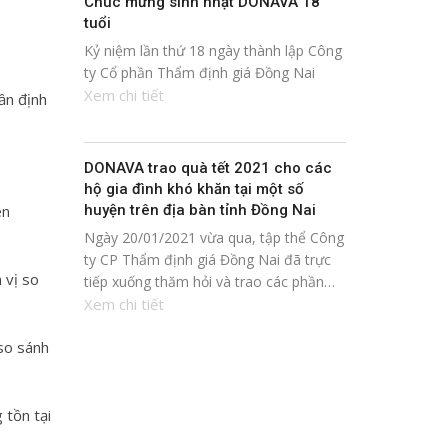
Chúc mừng sinh nhật DONAVA 18
tuổi
Kỷ niệm lần thứ 18 ngày thành lập Công
ty Cổ phần Thẩm định giá Đồng Nai
Xem chi tiết
ần định
DONAVA trao quà tết 2021 cho các
hộ gia đình khó khăn tại một số
huyện trên địa bàn tỉnh Đồng Nai
ên
Ngày 20/01/2021 vừa qua, tập thể Công
ty CP Thẩm định giá Đồng Nai đã trực
 vị so
tiếp xuống thăm hỏi và trao các phần…
Xem chi tiết
 so sánh
 tồn tại