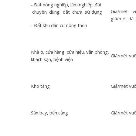
- Ðất nông nghiệp, lâm nghiệp; đất
Giá/mét v
chuyên dùng; đất chưa sử dụng
giá/mét dài 
- Ðất khu dân cư nông thôn
Nhà ở, cửa hàng, cửa hiệu, văn phòng,
Giá/mét vuô
khách sạn, bệnh viện
Kho tàng
Giá/mét vuô
Sân bay, bến cảng
Giá/mét vu