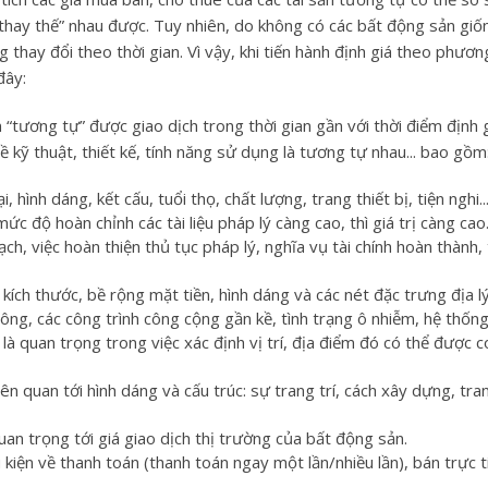
“thay thế” nhau được. Tuy nhiên, do không có các bất động sản giố
 thay đổi theo thời gian. Vì vậy, khi tiến hành định giá theo phươ
đây:
“tương tự” được giao dịch trong thời gian gần với thời điểm định g
 kỹ thuật, thiết kế, tính năng sử dụng là tương tự nhau... bao gồm
oại, hình dáng, kết cấu, tuổi thọ, chất lượng, trang thiết bị, tiện nghi..
c độ hoàn chỉnh các tài liệu pháp lý càng cao, thì giá trị càng cao.
ạch, việc hoàn thiện thủ tục pháp lý, nghĩa vụ tài chính hoàn thành, 
ích thước, bề rộng mặt tiền, hình dáng và các nét đặc trưng địa lý
hông, các công trình công cộng gần kề, tình trạng ô nhiễm, hệ thốn
là quan trọng trong việc xác định vị trí, địa điểm đó có thể được co
liên quan tới hình dáng và cấu trúc: sự trang trí, cách xây dựng, tra
an trọng tới giá giao dịch thị trường của bất động sản.
u kiện về thanh toán (thanh toán ngay một lần/nhiều lần), bán trực t