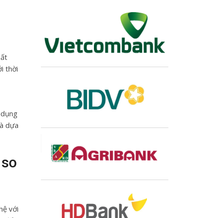
bất
i thời
ị
ử dụng
mà dựa
 so
hệ với