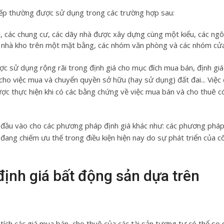
iếp thường được sử dụng trong các trường hợp sau:
ộ, các chung cư, các dãy nhà được xây dựng cùng một kiểu, các ngô
ác nhà kho trên một mặt bằng, các nhóm văn phòng và các nhóm cửa
 sử dụng rộng rãi trong định giá cho mục đích mua bán, định giá
cho việc mua và chuyển quyền sở hữu (hay sử dụng) đất đai... Việc 
c thực hiện khi có các bằng chứng về việc mua bán và cho thuê c
 đầu vào cho các phương pháp định giá khác như: các phương pháp 
ng chiếm ưu thế trong điều kiện hiện nay do sự phát triển của c
ịnh giá bất động sản dựa trên
ích các giá mua bán, cho thuê của các tài sản tương tự có thể so