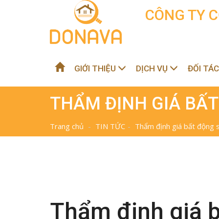
CÔNG TY C
GIỚI THIỆU
DỊCH VỤ
ĐỐI TÁ
THẨM ĐỊNH GIÁ BẤ
Trang chủ
TIN TỨC
Thẩm định giá bất động 
Thẩm định giá 