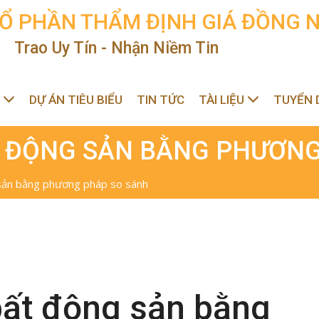
Ổ PHẦN THẨM ĐỊNH GIÁ ĐỒNG N
Trao Uy Tín - Nhận Niềm Tin
C
DỰ ÁN TIÊU BIỂU
TIN TỨC
TÀI LIỆU
TUYỂN 
T ĐỘNG SẢN BẰNG PHƯƠNG
sản bằng phương pháp so sánh
bất động sản bằng